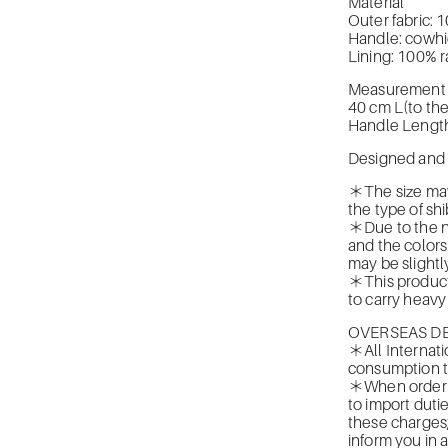
Material
Outer fabric: 
Handle: cowh
Lining: 100% 
Measurement (
40 cm L(to the
Handle Lengt
Designed and 
＊The size may
the type of shi
＊Due to the na
and the colors
may be slightly
＊This product 
to carry heavy
OVERSEAS DE
＊All Internati
consumption t
＊When orderin
to import duti
these charges
inform you in 