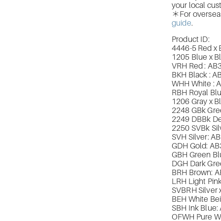
your local cus
＊For overseas 
guide
.
Product ID:
4446-5 Red x
1205 Blue x B
VRH Red : A
BKH Black : 
WHH White :
RBH Royal Bl
1206 Gray x 
2248 GBk Gre
2249 DBBk De
2250 SVBk Sil
SVH Silver: 
GDH Gold: A
GBH Green B
DGH Dark Gre
BRH Brown: 
LRH Light Pi
SVBRH
Silver
BEH White Be
SBH Ink Blue
OFWH Pure Wh