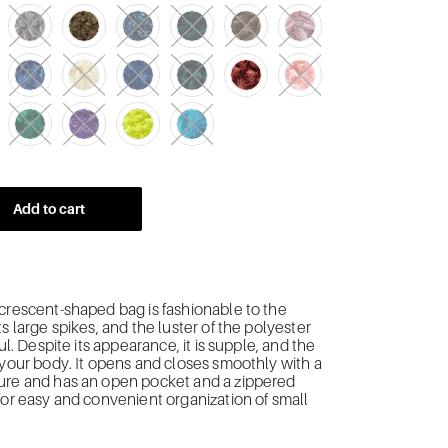
Add to cart
crescent-shaped bag is fashionable to the
s large spikes, and the luster of the polyester
ful. Despite its appearance, it is supple, and the
 your body. It opens and closes smoothly with a
ure and has an open pocket and a zippered
for easy and convenient organization of small