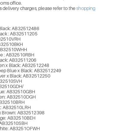
toms office.
delivery charges, please refer to the
shopping
 Black: AB32512486
lack : AB32511205
B32510VRH
AB32510BKH
 AB32510WHH
ue : AB32510RBH
Black: AB32511206
en x Black: AB32512248
ep Blue x Black: AB32512249
ver x Black: AB32512250
AB32510SVH
B32510GDH/
lue: AB32510GBH
en:
AB32510DGH
AB32510BRH
nk: AB32510LRH
 x Brown: AB32512398
ige: AB32510BEH
: AB32510SBH
ite:
AB3251OFWH