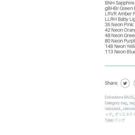
BNH Sapphire
gBHBr Green 
LRVR Amber R
LLRH Baby Li
35 Neon PInk
42 Neon Oran
48 Neon Gree
80 Neon Purp
148 Neon Yel
113 Neon Blu
Share:
Collections:
BAGS
,
Category:
bag
bag
,
restocked
restoc
,
ッグ
ポリエステ
Type:
バッグ