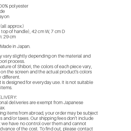
100% polyester
ide
rayon
all approx.)
 top of handle), 42 cm W, 7 cm D
h: 29 cm
Made in Japan.
 vary slightly depending on the material and
bori process.
ture of Shibori, the colors of each piece vary,
 on the screen and the actual product's colors
 different.
is designed for everyday use. It is not suitable
 items.
LIVERY:
onal deliveries are exempt from Japanese
ax.
g items from abroad, your order may be subject
es and/or taxes. Our shipping fees don’t include
; we have no control over them and cannot
advance of the cost. To find out, please contact