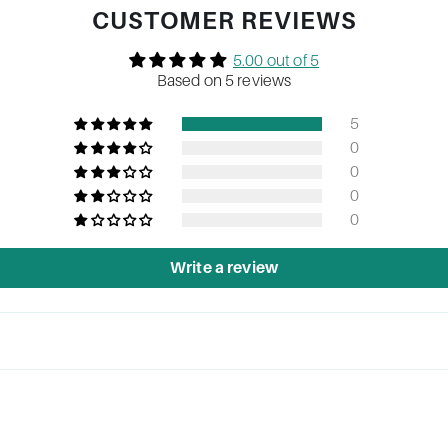
CUSTOMER REVIEWS
5.00 out of 5
Based on 5 reviews
5
0
0
0
0
Write a review