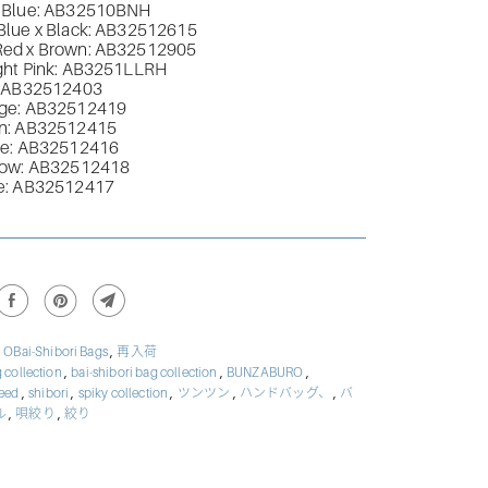
 Blue: AB32510BNH
Blue x Black: AB32512615
ed x Brown: AB32512905
ght Pink: AB3251LLRH
: AB32512403
ge: AB32512419
n: AB32512415
le: AB32512416
low: AB32512418
e:
AB32512417
,
,
OBai-Shibori Bags
再入荷
,
,
,
 collection
bai-shibori bag collection
BUNZABURO
,
,
,
,
,
keed
shibori
spiky collection
ツンツン
ハンドバッグ、
バ
,
,
ル
唄絞り
絞り