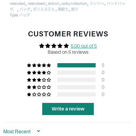
,
,
,
,
,
restocked
restockeed
shibori
spiky collection
ツンツン
ハンドバッ
,
,
,
,
グ、
バッグ
ポリエステル
唄絞り
絞り
Type:
バッグ
CUSTOMER REVIEWS
5.00 out of 5
Based on 5 reviews
5
0
0
0
0
Write a review
Sort by