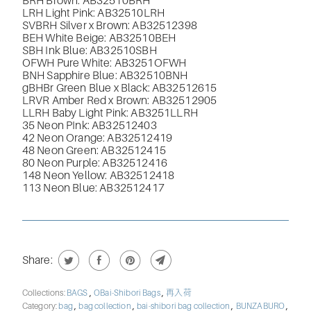
BRH Brown: AB32510BRH
LRH Light Pink: AB32510LRH
SVBRH
Silver x Brown: AB32512398
BEH White Beige: AB32510BEH
SBH Ink Blue: AB32510SBH
OFWH Pure White:
AB3251OFWH
BNH Sapphire Blue: AB32510BNH
gBHBr Green Blue x Black: AB32512615
LRVR Amber Red x Brown: AB32512905
LLRH Baby Light Pink: AB3251LLRH
35 Neon PInk: AB32512403
42 Neon Orange: AB32512419
48 Neon Green: AB32512415
80 Neon Purple: AB32512416
148 Neon Yellow: AB32512418
113 Neon Blue:
AB32512417
Share:
,
,
Collections:
BAGS
OBai-Shibori Bags
再入荷
,
,
,
,
Category:
bag
bag collection
bai-shibori bag collection
BUNZABURO