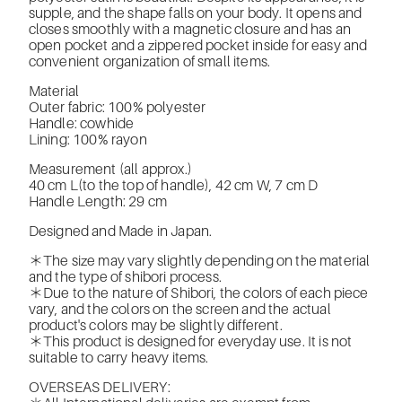
supple, and the shape falls on your body. It opens and
closes smoothly with a magnetic closure and has an
open pocket and a zippered pocket inside for easy and
convenient organization of small items.
Material
Outer fabric: 100% polyester
Handle: cowhide
Lining: 100% rayon
Measurement (all approx.)
40 cm L(to the top of handle), 42 cm W, 7 cm D
Handle Length: 29 cm
Designed and Made in Japan.
＊The size may vary slightly depending on the material
and the type of shibori process.
＊Due to the nature of Shibori, the colors of each piece
vary, and the colors on the screen and the actual
product's colors may be slightly different.
＊This product is designed for everyday use. It is not
suitable to carry heavy items.
OVERSEAS DELIVERY: