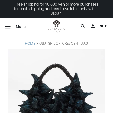
Free shipping for 10,000 yen or more purchases
for each shipping address is available only within
Japan.
0
Menu
HOME
OBAI SHIBORI CRESCENT BAG