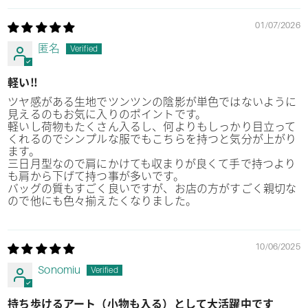
01/07/2026
匿名
軽い‼︎
ツヤ感がある生地でツンツンの陰影が単色ではないように
見えるのもお気に入りのポイントです。
軽いし荷物もたくさん入るし、何よりもしっかり目立って
くれるのでシンプルな服でもこちらを持つと気分が上がり
ます。
三日月型なので肩にかけても収まりが良くて手で持つより
も肩から下げて持つ事が多いです。
バッグの質もすごく良いですが、お店の方がすごく親切な
ので他にも色々揃えたくなりました。
10/06/2025
Sonomiu
持ち歩けるアート（小物も入る）として大活躍中です