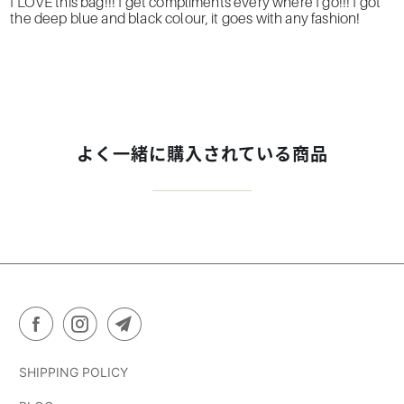
I LOVE this bag!!! I get compliments every where I go!!! I got
the deep blue and black colour, it goes with any fashion!
よく一緒に購入されている商品
SHIPPING POLICY