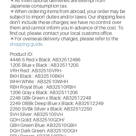
＊All International deliveries are exempt from
Japanese consumption tax.
＊When ordering items from abroad, your order may be
subject to import duties and/or taxes. Our shipping fees
don’t include these charges; we have no control over
them and cannot inform you in advance of the cost. To
find out, please contact your local customs office.
＊For overseas delivery charges, please refer to the
shopping guide
.
Product ID:
4446-5 Red x Black: AB32512486
1205 Blue x Black : AB32511205
VRH Red : AB32510VRH
BKH Black : AB32510BKH
WHH White : AB32510WHH
RBH Royal Blue : AB32510RBH
1206 Gray x Black: AB32511206
2248 GBk Green x Black: AB32512248
2249 DBBk Deep Blue x Black: AB32512249
2250 SVBk Silver x Black: AB32512250
SVH Silver: AB32510SVH
GDH Gold: AB32510GDH/
GBH Green Blue: AB32510GBH
DGH Dark Green:
AB32510DGH