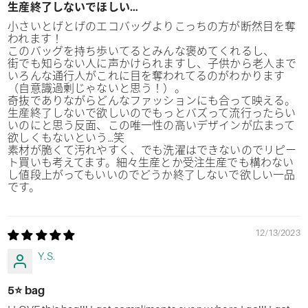
生産終了しないでほしい…
小さいとげとげのエコバッグよりこっちの方が断然目を奪
われます！
このバッグを持ち歩いてるとみんな褒めてくれるし、
街でも知らない人に声かけられますし、子供から老人まで
いろんな通行人がこれに目を奪われてるのがわかります
（自意識過剰じゃないと思う！）。
奇抜でありながらどんなファッションにも合って映える。
生産終了しないで欲しいのでもっとバズって流行ったらい
いのにと思う反面、この唯一性の高いデザインが広まって
欲しくもないという…笑
素材が脆くて汚れやすく、でも洗濯はできないのでリピー
ト買いも考えてます。細々生産とか受注生産でも構わない
し値段上がってもいいのでどうか終了しないで欲しい一品
です。
12/13/2023
Y.S.
5⭐️ bag